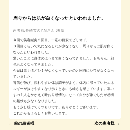
周りからは肌が白くなったといわれました。
患者様/長崎市のY.Mさん 66歳
今回で美容鍼灸５回目、一応の目安でピリオド。
３回目くらいで気になるしわが少なくなり、周りからは肌が白く
なったといわれました。
驚いたことに身体のほうまで白くなってきました。もちろん、顔
色もよくなってきました。
今日は驚くほどシミがなくなっていたのと同時にシワがなくなっ
ていました。
背筋が伸び、疲れやすい体は調子がよく、体内に滞っていたエネ
ルギーが抜けやすくなり歩くときにも軽さを感じています。車い
すの主人をかかえて時おり感情的になって自分が嫌でしたが感情
の起伏も少なくなりました。
もう少し続けてくつもりです。ありがとうございます。
これからもよろしくお願いします。
← 前の患者様
次の患者様 →