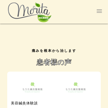
Togg
navig
痛みを根本から治します
患者様の声
美容鍼灸体験談