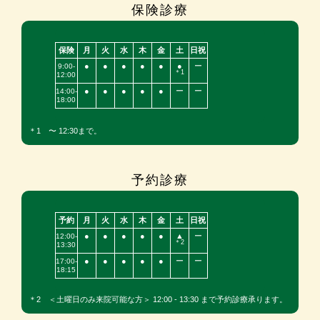
保険診療
保険
月
火
水
木
金
土
日祝
●
●
●
●
●
●
ー
9:00-
＊1
12:00
●
●
●
●
●
ー
ー
14:00-
18:00
＊1 〜 12:30まで。
予約診療
予約
月
火
水
木
金
土
日祝
●
●
●
●
●
▲
ー
12:00-
＊2
13:30
●
●
●
●
●
ー
ー
17:00-
18:15
＊2 ＜土曜日のみ来院可能な方＞ 12:00 - 13:30 まで予約診療承ります。